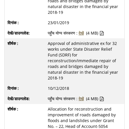
roads and bridges damaged by
natural disaster in the financial year
2018-19
23/01/2019
पहुँच योग्य संस्करण :
देखें
(4 MB)
Approval of administrative ex for 32
works under State Disaster Relief
Fund (SDRF) for
reconstruction/immediate repair of
roads and bridges damaged by
natural disaster in the financial year
2018-19
10/12/2018
पहुँच योग्य संस्करण :
देखें
(4 MB)
Allocation for reconstruction and
improvement of roads damaged by
floods and landslides under Grant
No. – 22, Head of Account-5054